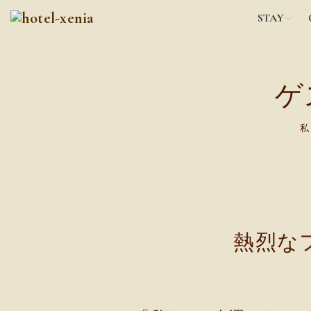
STAY
ゲ
私
熱烈な