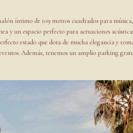
lón íntimo de 109 metros cuadrados para música, f
enea y un espacio perfecto para actuaciones acústi
perfecto estado que dota de mucha elegancia y rom
de eventos. Además, tenemos un amplio parking grat